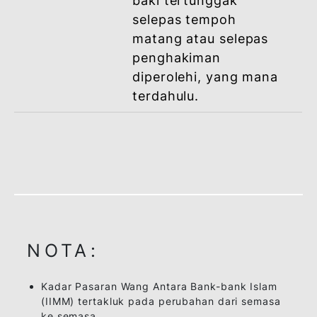
bayaran ansuran
bulanan dalam tempoh
yang ditetapkan dari
tarikh bermulanya
pembiayaan
dikeluarkan sehingga
tarikh matang
pembiayaan.
Setelah
Kadar Pasaran Wang
tamat
Antara Bank Secara
tempoh
Islam (IIMM) akan
pembiayaan
dikenakan atas
kegagalan membayar
keseluruhan jumlah