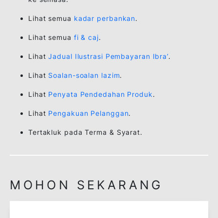
baki tertunggak
selepas tempoh
matang atau selepas
penghakiman
diperolehi, yang mana
terdahulu.
NOTA: