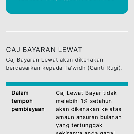
Jumlah Bayaran Bulanan (RM)
0
Penafian :
Kalkulator ini berfungsi sebagai anggaran
sahaja. Ia disediakan untuk tujuan ilustrasi
dan adalah berdasarkan ketepatan
maklumat yang diberikan. Ia bukan
merupakan sebut harga. BSN tidak akan
bertanggungjawab terhadap sebarang
ketidaktepatan atau kesilapan yang
disebabkan oleh penggunaan kalkulator ini.