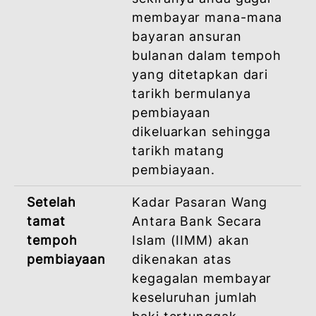
CAJ BAYARAN LEWAT
Caj Bayaran Lewat akan dikenakan
berdasarkan kepada Ta’widh (Ganti Rugi)
Dalam
Caj Lewat Bayar tidak
tempoh
melebihi 1% setahun
pembiayaan
akan dikenakan ke ata
amaun ansuran bulana
yang tertunggak
sekiranya anda gagal
membayar mana-mana