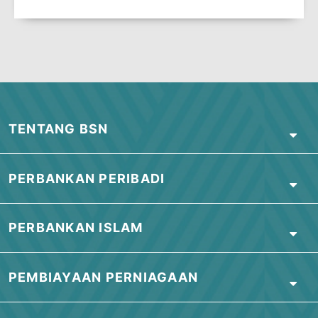
MOHON SEKARANG
Kunjungi cawangan kami
Kunjungi cawangan kami yang terdekat
atau hubungi kami untuk maklumat
lanjut ATAU muat turun Borang
Permohonan
DI SINI
.