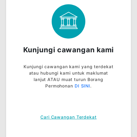
Kadar Pasaran Wang Antara Bank-bank Islam
(IIMM) tertakluk pada perubahan dari semasa
ke semasa.
Lihat semua
kadar perbankan
.
Lihat semua
fi & caj
.
Lihat
Jadual Ilustrasi Pembayaran Ibra’
.
Lihat
Soalan-soalan lazim
.
Lihat
Penyata Pendedahan Produk
.
Lihat
Pengakuan Pelanggan
.
Tertakluk pada Terma & Syarat.