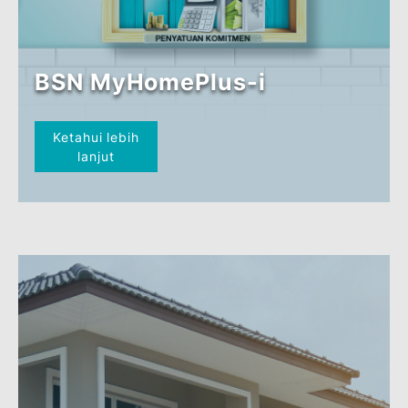
BSN MyHome-i
(SJKP-MADANI)
Ketahui lebih
lanjut