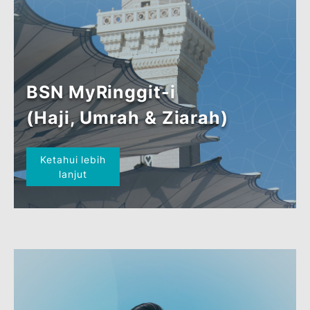
lanjut
BSN MyRinggit-i
(Haji, Umrah & Ziarah)