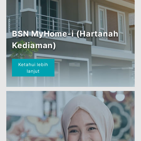
BSN MyFirstHome-i
Ketahui lebih
lanjut