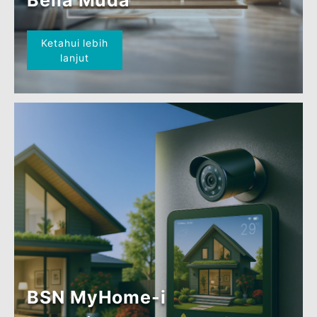
BSN ASB-i / ASB2-i Term
Financing
Ketahui lebih
lanjut
PEMBIAYAAN HARTANAH