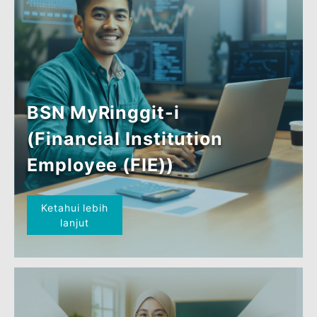
BSN MyRinggit-i
(Perintis)
Ketahui lebih
lanjut