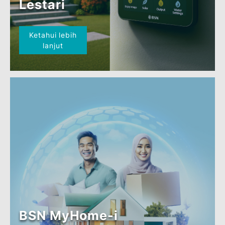
BSN MyHome-i
Belia Muda
Ketahui lebih
lanjut