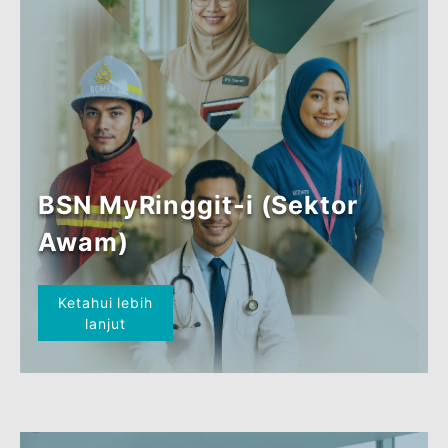
BSN MyRinggit-i
(Financial Institution
Employee (FIE))
Ketahui lebih
lanjut