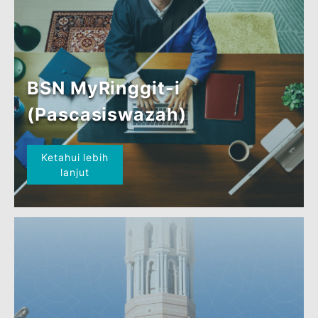
BSN MyRinggit-i
(Pascasiswazah)
Ketahui lebih