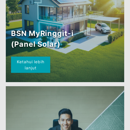
BSN MyRinggit-i
(Panel Solar)
Ketahui lebih
lanjut