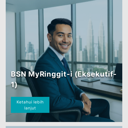
BSN MyRinggit-i (Sektor
Awam)
Ketahui lebih
lanjut