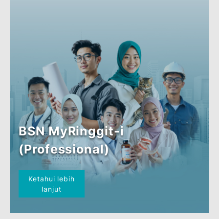
BSN MyRinggit-i (Eksekutif
1)
Ketahui lebih
lanjut