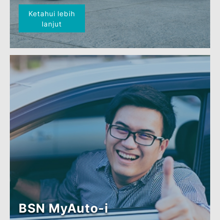
BSN MyAuto-i MPO
(UsedCar)
Ketahui lebih
lanjut