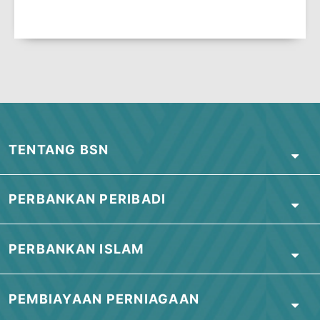
Lihat
Jadual Ilustrasi Pembayaran Ibra’
.
Lihat
Penyata Pendedahan Produk
.
Lihat
Pengakuan Pelanggan
.
Tertakluk pada Terma & Syarat.