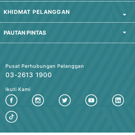
Kunjungi cawangan kami
Kunjungi cawangan kami yang terdekat
atau hubungi kami untuk maklumat
lanjut ATAU muat turun Borang
Permohonan
DI SINI
.
Cari Cawangan Terdekat