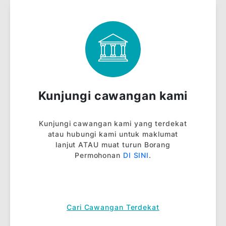
NOTA:
Tambahan 0.15% terhadap kadar keuntungan
di atas untuk pembiayaan tanpa Takaful.
Kadar Pasaran Wang Antara Bank-bank Islam
(IIMM) tertakluk pada perubahan dari semasa
ke semasa.
Lihat semua
kadar perbankan
.
Lihat semua
fi & caj
.