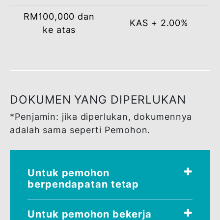
GIRO Antara Bank (IBG).
Perbankan Internet.
KADAR KEUNTUNGAN
Amaun
Hartanah siap /
Pembiayaan
Dalam pembinaa
RM100,000 dan
KAS + 2.00%
ke atas