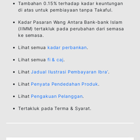
FI & CAJ
PENYELESAIAN AWAL
Anda boleh membuat penyelesaian awa
bagi keseluruhan pembiayaan pada bil
bila masa dengan mengemukakan noti
secara bertulis kepada Bank.
DUTI SETEM
Dokumen Utama - Caj Duti Setem adal
secara ad valorem.
Dokumen-dokumen lain – RM 10.00