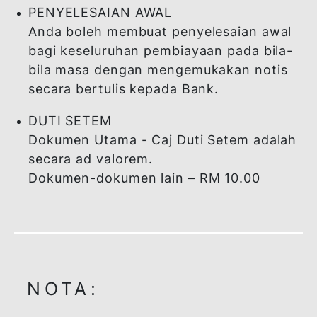
pembiayaan.
Setelah
Kadar Pasaran Wang
tamat
Antara Bank Secara
tempoh
Islam (IIMM) akan
pembiayaan
dikenakan atas
kegagalan membayar
keseluruhan jumlah
baki tertunggak
selepas tempoh
matang atau selepas
penghakiman
diperolehi, yang mana
terdahulu.