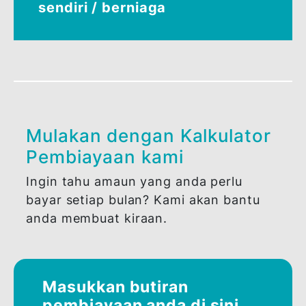
DOKUMEN YANG DIPERLUKAN
*Penjamin: jika diperlukan, dokumennya
adalah sama seperti Pemohon.
Untuk pemohon
berpendapatan tetap
Untuk pemohon bekerja
sendiri / berniaga