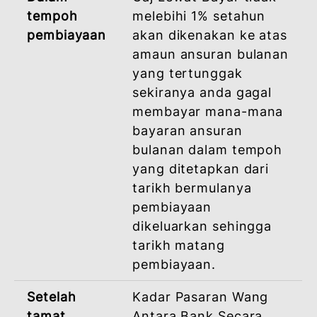
sahaja. Ia disediakan untuk tujuan ilustrasi
dan adalah berdasarkan ketepatan
maklumat yang diberikan. Ia bukan
merupakan sebut harga. BSN tidak akan
bertanggungjawab terhadap sebarang
ketidaktepatan atau kesilapan yang
disebabkan oleh penggunaan kalkulator ini.
CAJ BAYARAN LEWAT
Caj Bayaran Lewat akan dikenakan
berdasarkan kepada Ta’widh (Ganti Rugi)