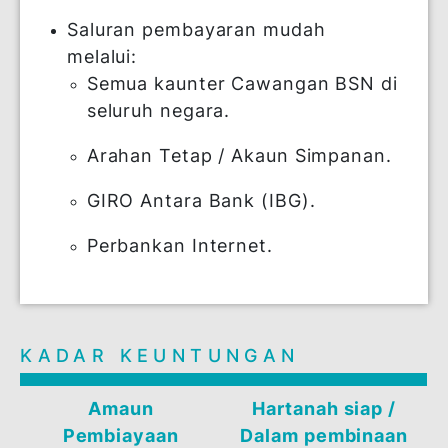
(MRTT) daripada harga belian.
Pendapatan minimum:
Berpendapatan tetap: RM5,000
Bekerja Sendiri: RM10,000
Boleh dimohon di semua Cawangan
Utama BSN di seluruh negara.
Saluran pembayaran mudah
melalui:
Semua kaunter Cawangan BSN di
seluruh negara.
Arahan Tetap / Akaun Simpanan.