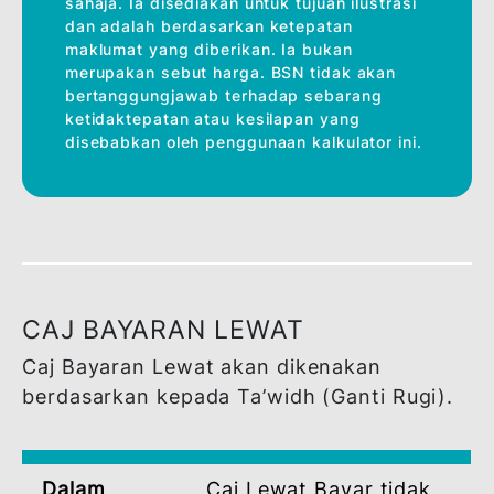
Jumlah Pembiayaan (RM)
Tempoh Pembiayaan *
12 Bulan
Kadar Keuntungan (%)*
Jumlah Bayaran Bulanan (RM)
0
Penafian :
Kalkulator ini berfungsi sebagai anggaran