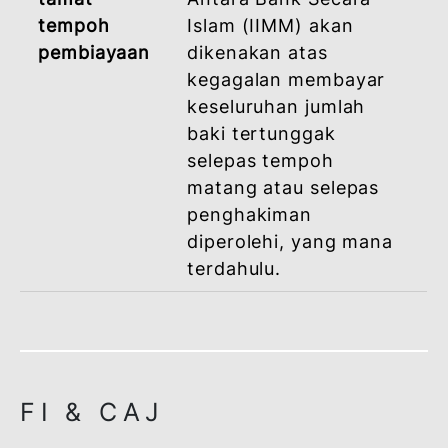
Dalam
Caj Lewat Bayar tidak
tempoh
melebihi 1% setahun
pembiayaan
akan dikenakan ke ata
amaun ansuran bulana
yang tertunggak
sekiranya anda gagal
membayar mana-mana
bayaran ansuran
bulanan dalam tempoh
yang ditetapkan dari
tarikh bermulanya
pembiayaan
dikeluarkan sehingga
tarikh matang