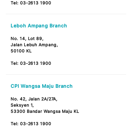
60000 Taman Tun Dr Ismail, KL
Tel:
03-2613 1900
Bandar Baru Sri Petaling Branch
No. 12A, Jalan Radin Tengah,
Bandar Baru Sri Petaling 57000 Kuala Lumpur
Note: OKU Friendly / Nota: Mesra OKU
Tel:
03-2613 1900
Taman Melawati Branch
No. 313 & 314, Lorong Selangor,