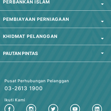
CPI Bandar Baru Selayang Branch
No.75, Jalan 2/16,
Dataran Templer, Bandar Baru Selayang,
68100 Batu Caves, Selangor
Tel:
03-2613 1900
Damansara Utama Branch
Tkt Bawah, No.96,
Jalan SS 21/35, Damansara Utama,
47400 Kuala Lumpur
Note: OKU Friendly / Nota: Mesra OKU