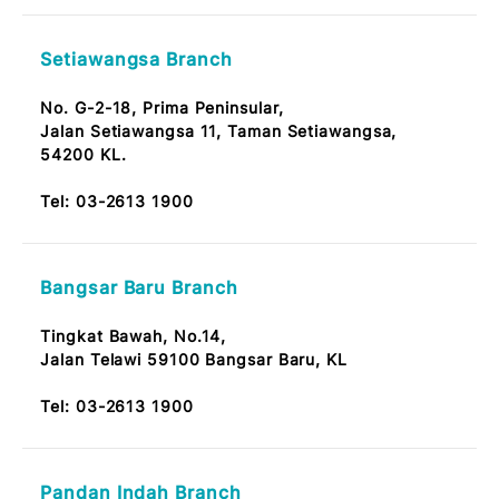
No. 42, Jalan 2A/27A,
Seksyen 1,
53300 Bandar Wangsa Maju KL
Tel:
03-2613 1900
Desa Jaya Kepong Branch
No.11 & 12, Wisma MBA,
Jalan 53, Desa Jaya,
52000 Kepong Kuala Lumpur
Note: OKU Friendly / Nota: Mesra OKU
Tel:
03-2613 1900