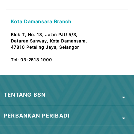
CPI Bandar Baru Ampang Branch
3G, Jalan Wawasan 2/2, Bandar Baru Ampang,
68000 Selangor
Note: OKU Friendly / Nota: Mesra OKU
Tel:
03-2613 1900
Taman Sri Gombak Branch
No.30, Tingkat Bawah,
Jalan SG 1/2, Taman Sri Gombak,
68100 Batu Caves, Selangor
Tel:
03-2613 1900