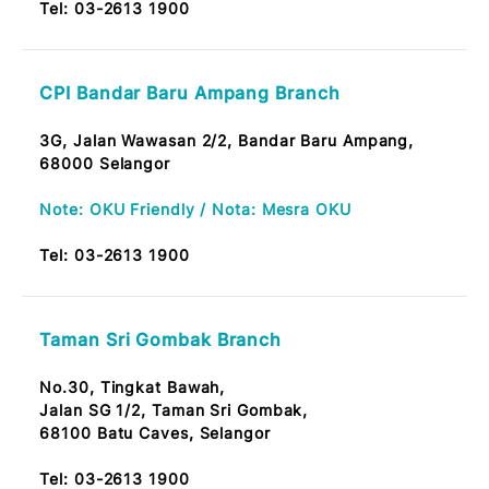
CPI Taman Melati Branch
Tkt. Bawah, No. 57 Jalan Melati Utama 4,
Taman Melati Utama,
53100 Kuala Lumpur
Tel:
03-2613 1900
CPI Danau Kota Branch
No A-1-5 Tingkat Bawah,
Starparc Point Jalan Genting Klang, Setapak,
53300 Kuala Lumpur.
Tel:
03-2613 1900