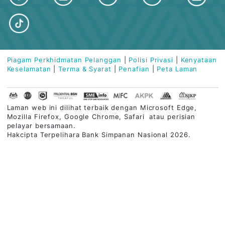
Tel:
03-2613 1900
Kota Damansara Branch
Blok T, No. 13, Jalan PJU 5/3,
Dataran Sunway, Kota Damansara,
47810 Petaling Jaya, Selangor
Tel:
03-2613 1900
TENTANG BSN